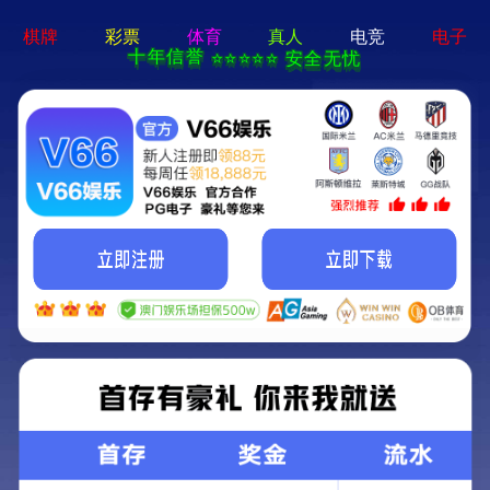
铝板
铝箔
铝卷带
专用铝板
专用铝箔