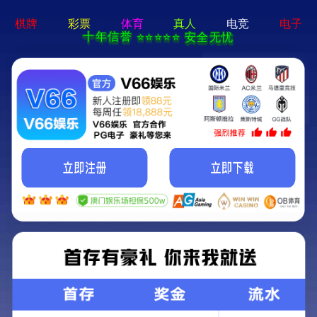
铝板
铝箔
铝卷带
专用铝板
专用铝箔